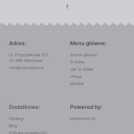
Adres:
Menu główne:
Ul. Przyczółkowa 152,
Strona główna
02-968 Warszawa
O firmie
info@robotwiper.pl
Jak to działa
Usługi
Modele
Dodatkowe:
Powered by:
Katalogi
webmentor.pl
Blog
Polityka prywatności