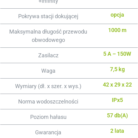
+Infinity
opcja
Pokrywa stacji dokującej
1000 m
Maksymalna długość przewodu
obwodowego
5 A – 150W
Zasilacz
7,5 kg
Waga
42 x 29 x 22
Wymiary (dł. x szer. x wys.)
IPx5
Norma wodoszczelności
57 db(A)
Poziom hałasu
2 lata
Gwarancja